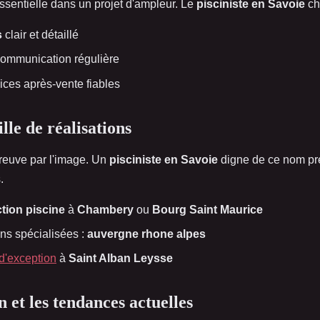
ssentielle dans un projet d'ampleur. Le
pisciniste en Savoie
cho
s
clair et détaillé
communication régulière
vices après-vente fiables
lle de réalisations
preuve par l'image. Un
pisciniste en Savoie
digne de ce nom pr
.
tion piscine
à
Chambery
ou
Bourg Saint Maurice
ons spécialisées :
auvergne rhone alpes
d'exception
à
Saint Alban Leysse
 et les tendances actuelles