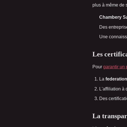
plus à même de s'
Chambery S
Des entrepri
Une connais
Les certifica
Pour
garantir un 
La
federatio
L'affiliation
Des certificat
La transpar