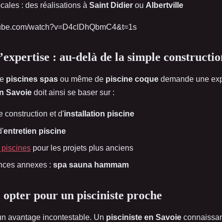
cales : des réalisations à
Saint Didier
ou
Albertville
utube.com/watch?v=D4clDhQbmC4&t=1s
expertise : au-delà de la simple constructio
de
piscines spas
ou même de
piscine coque
demande une expe
en Savoie
doit ainsi se baser sur :
 construction et d'
installation piscine
'
entretien piscine
 piscines
pour les projets plus anciens
nces annexes :
spa sauna hammam
: opter pour un pisciniste proche
 un avantage incontestable. Un
pisciniste en Savoie
connaissant 