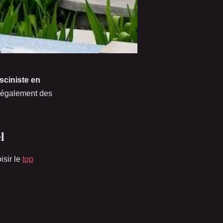
sciniste en
e également des
l
isir le
top