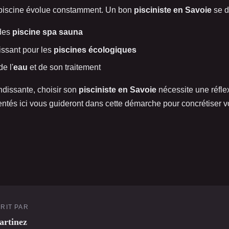
 piscine évolue constamment. Un bon
pisciniste en Savoie
se do
des
piscine spa sauna
dissant pour les
piscines écologiques
e l'
eau
et de son traitement
andissante, choisir son
pisciniste en Savoie
nécessite une réfle
entés ici vous guideront dans cette démarche pour concrétiser vo
RIT PAR
rtinez