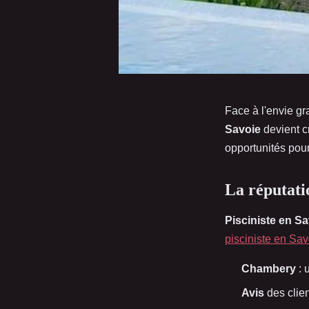
Face à l'envie gr
Savoie
devient c
opportunités pour
La réputatio
Pisciniste en S
pisciniste en Sav
Chambery
: 
Avis
des clien