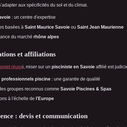
adapter aux spécificités du sol et du climat.
avoie
: un centre d'expertise
ses basées à
Saint Maurice Savoie
ou
Saint Jean Maurienne
sance du marché
rhône alpes
tions et affiliations
projet réuss
i, miser sur un
pisciniste en Savoie
affilié est judici
n professionnels piscine
: une garantie de qualité
 à des groupes reconnus comme
Savoie Piscines & Spas
ions à l'échelle de
l'Europe
ence : devis et communication