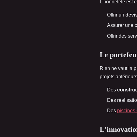
L'honnêteté est e
Offrir un
devi
Assurer une 
Offrir des ser
Le portefeui
Rien ne vaut la 
projets antérieurs
Des
construc
Des réalisati
Des
piscines 
L'innovation